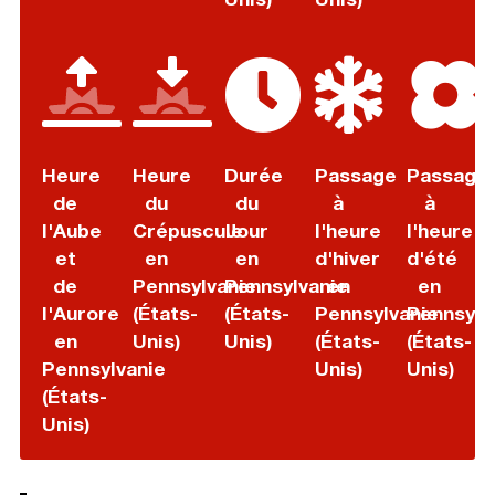
Heure
Heure
Durée
Passage
Passage
de
du
du
à
à
l'Aube
Crépuscule
Jour
l'heure
l'heure
et
en
en
d'hiver
d'été
de
Pennsylvanie
Pennsylvanie
en
en
l'Aurore
(États-
(États-
Pennsylvanie
Pennsylv
en
Unis)
Unis)
(États-
(États-
Pennsylvanie
Unis)
Unis)
(États-
Unis)