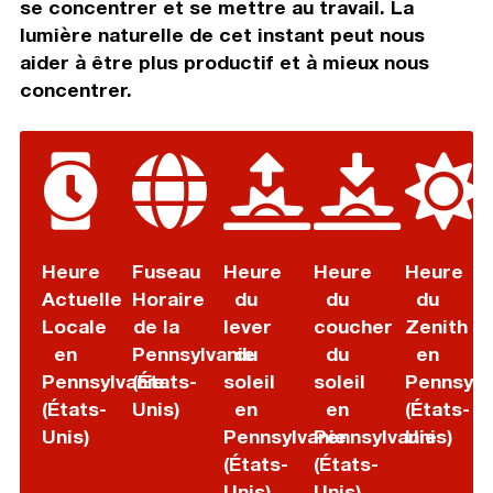
se concentrer et se mettre au travail. La
lumière naturelle de cet instant peut nous
aider à être plus productif et à mieux nous
concentrer.
Heure
Fuseau
Heure
Heure
Heure
Actuelle
Horaire
du
du
du
Locale
de la
lever
coucher
Zenith
en
Pennsylvanie
du
du
en
Pennsylvanie
(États-
soleil
soleil
Pennsylv
(États-
Unis)
en
en
(États-
Unis)
Pennsylvanie
Pennsylvanie
Unis)
(États-
(États-
Unis)
Unis)