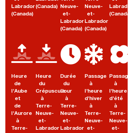
Labrador
(Canada)
Neuve-
Neuve-
Labrador
(Canada)
et-
et-
(Canada)
Labrador
Labrador
(Canada)
(Canada)
Heure
Heure
Durée
Passage
Passage
de
du
du
à
à
l'Aube
Crépuscule
Jour
l'heure
l'heure
et
à
à
d'hiver
d'été
de
Terre-
Terre-
à
à
l'Aurore
Neuve-
Neuve-
Terre-
Terre-
à
et-
et-
Neuve-
Neuve-
Terre-
Labrador
Labrador
et-
et-