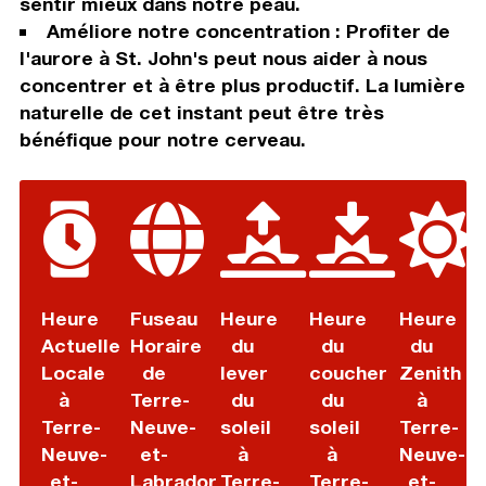
sentir mieux dans notre peau.
Améliore notre concentration : Profiter de
l'aurore à St. John's peut nous aider à nous
concentrer et à être plus productif. La lumière
naturelle de cet instant peut être très
bénéfique pour notre cerveau.
Heure
Fuseau
Heure
Heure
Heure
Actuelle
Horaire
du
du
du
Locale
de
lever
coucher
Zenith
à
Terre-
du
du
à
Terre-
Neuve-
soleil
soleil
Terre-
Neuve-
et-
à
à
Neuve-
et-
Labrador
Terre-
Terre-
et-