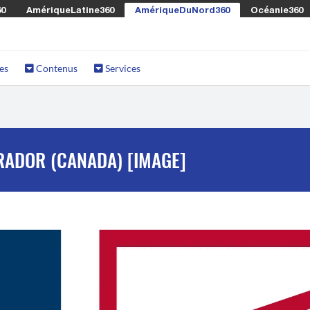
60
AmériqueLatine360
AmériqueDuNord360
Océanie360
es
Contenus
Services
RADOR (CANADA) [IMAGE]