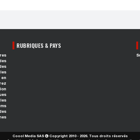
RUBRIQUES & PAYS
res
S
des
des
les
 en
rez
ion
ues
les
ums
des
mes
Coool Media SAS
Copyright 2010 - 2026. Tous droits réservés