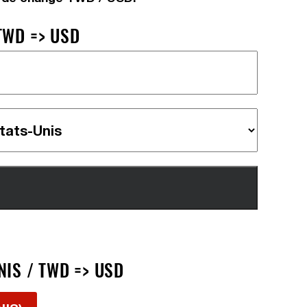
TWD => USD
IS / TWD => USD