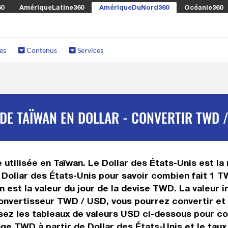
60
AmériqueLatine360
AmériqueDuNord360
Océanie360
es
Contenus
Services
E TAÏWAN EN DOLLAR - CONVERTIR TWD 
utilisée en Taïwan. Le Dollar des États-Unis est la 
 Dollar des États-Unis pour savoir combien fait 1 T
 est la valeur du jour de la devise TWD. La valeur i
onvertisseur TWD / USD, vous pourrez convertir et
lisez les tableaux de valeurs USD ci-dessous pour co
nge TWD à partir de Dollar des États-Unis et le ta