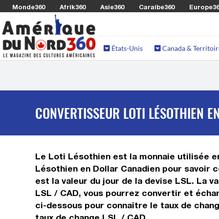
Monde360
Afrik360
Asie360
Caraibe360
Europe3
États-Unis
Canada & Territoir
CONVERTISSEUR LOTI LÉSOTHIEN EN
Le Loti Lésothien est la monnaie utilisée e
Lésothien en Dollar Canadien pour savoir c
est la valeur du jour de la devise LSL. La 
LSL / CAD, vous pourrez convertir et échan
ci-dessous pour connaître le taux de change
taux de change LSL / CAD.