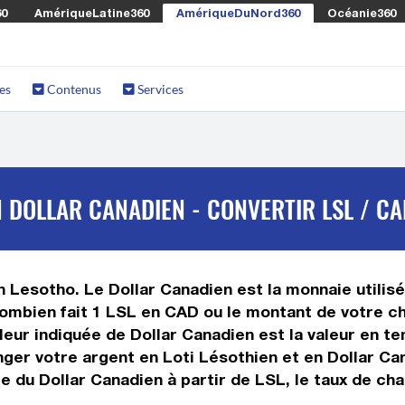
60
AmériqueLatine360
AmériqueDuNord360
Océanie360
es
Contenus
Services
 DOLLAR CANADIEN - CONVERTIR LSL / CA
n Lesotho. Le Dollar Canadien est la monnaie utilis
ombien fait 1 LSL en CAD ou le montant de votre cho
valeur indiquée de Dollar Canadien est la valeur en
ger votre argent en Loti Lésothien et en Dollar Can
 du Dollar Canadien à partir de LSL, le taux de cha