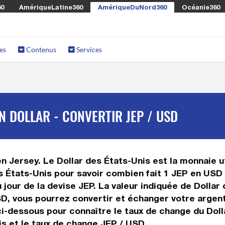
60
AmériqueLatine360
AmériqueDuNord360
Océanie360
es
Contenus
Services
N DOLLAR - CONVERTIR JEP / USD
en Jersey. Le Dollar des États-Unis est la monnaie ut
s États-Unis pour savoir combien fait 1 JEP en USD 
 jour de la devise JEP. La valeur indiquée de Dollar
, vous pourrez convertir et échanger votre argent 
ci-dessous pour connaître le taux de change du Dolla
is et le taux de change JEP / USD.