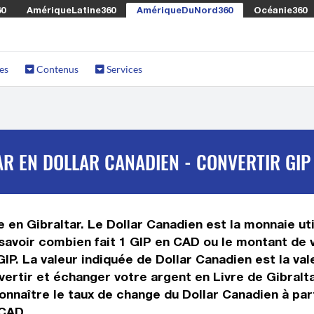
60
AmériqueLatine360
AmériqueDuNord360
Océanie360
es
Contenus
Services
AR EN DOLLAR CANADIEN - CONVERTIR GIP
ée en Gibraltar. Le Dollar Canadien est la monnaie ut
savoir combien fait 1 GIP en CAD ou le montant de v
e GIP. La valeur indiquée de Dollar Canadien est la v
rtir et échanger votre argent en Livre de Gibraltar
nnaître le taux de change du Dollar Canadien à parti
 CAD.