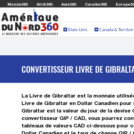
Monde360
Afrik360
Asie360
Caraibe360
Europe3
États-Unis
Canada & Territoir
CONVERTISSEUR LIVRE DE GIBRALT
La Livre de Gibraltar est la monnaie utilis
Livre de Gibraltar en Dollar Canadien pour 
Gibraltar est la valeur du jour de la devis
convertisseur GIP / CAD, vous pourrez conve
tableaux de valeurs CAD ci-dessous pour co
Dollar Canadien et le taux de change GIP /